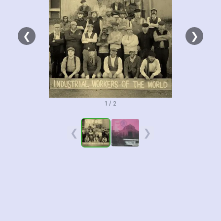
❮
❯
1 / 2
❮
❯