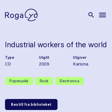
menu
search
Industrial workers of the world
Type
Utgitt
Utgiver
CD
2009
Karisma
Popmusikk
Rock
Electronica
Bestill fra biblioteket