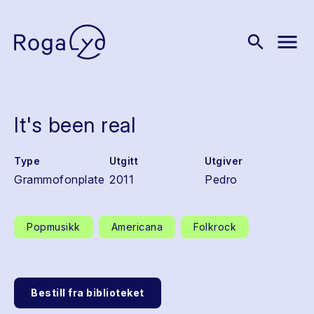
menu
search
It's been real
Type
Utgitt
Utgiver
Grammofonplate
2011
Pedro
Popmusikk
Americana
Folkrock
Bestill fra biblioteket