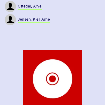
Oftedal, Arve
Jensen, Kjell Arne