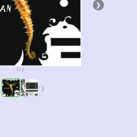
❯
1 / 2
❮
❯