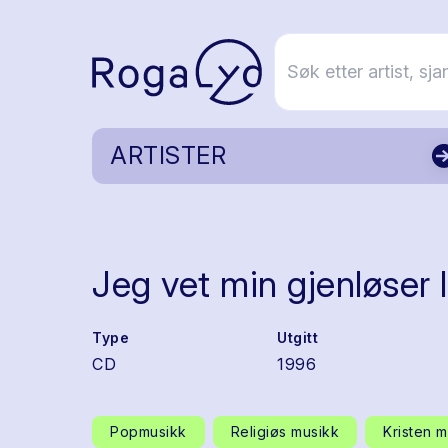
ARTISTER
Jeg vet min gjenløser 
Type
Utgitt
CD
1996
Popmusikk
Religiøs musikk
Kristen m