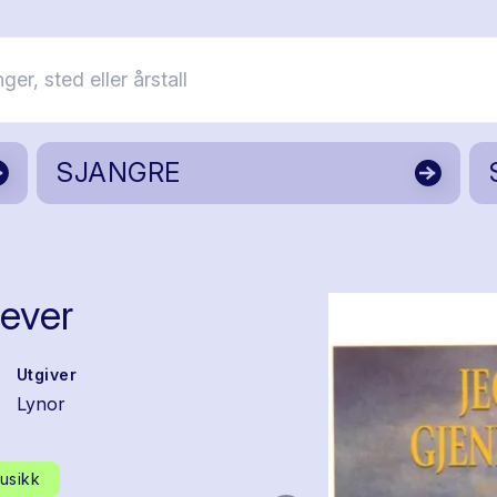
SJANGRE
lever
Utgiver
Lynor
usikk