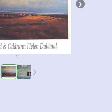
❯
1 / 2
❮
❯