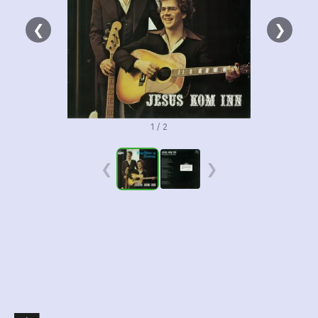
❮
❯
1 / 2
❮
❯