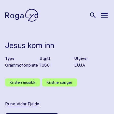
menu
search
Jesus kom inn
Type
Utgitt
Utgiver
Grammofonplate
1980
LUJA
Kristen musikk
Kristne sanger
Rune Vidar Fjelde