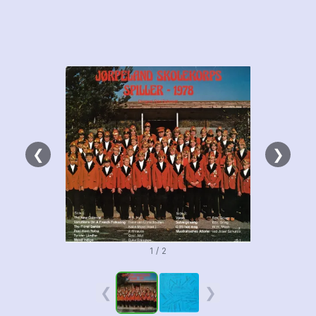
❮
❯
1 / 2
❮
❯