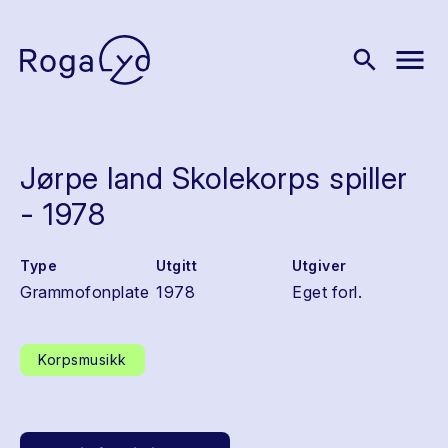
menu
search
Jørpe land Skolekorps spiller
- 1978
Type
Utgitt
Utgiver
Grammofonplate
1978
Eget forl.
Korpsmusikk