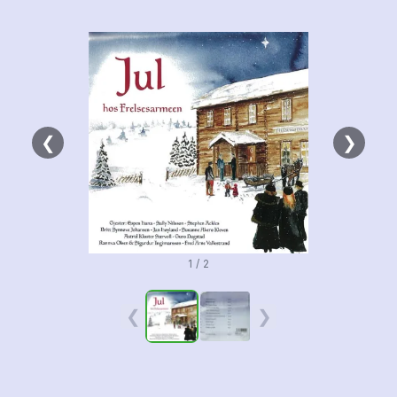
❮
❯
1 / 2
❮
❯