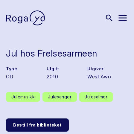
menu
search
Jul hos Frelsesarmeen
Type
Utgitt
Utgiver
CD
2010
West Awo
Julemusikk
Julesanger
Julesalmer
Bestill fra biblioteket