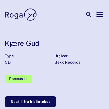
menu
search
Kjære Gud
Type
Utgiver
CD
Bekk Records
Popmusikk
Bestill fra biblioteket