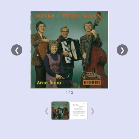
❮
❯
1 / 2
❮
❯