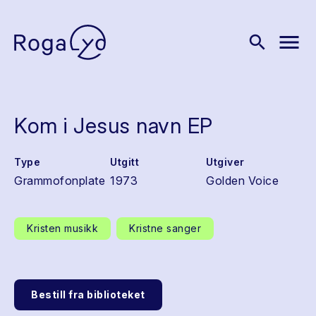
menu
search
Kom i Jesus navn EP
Type
Utgitt
Utgiver
Grammofonplate
1973
Golden Voice
Kristen musikk
Kristne sanger
Bestill fra biblioteket