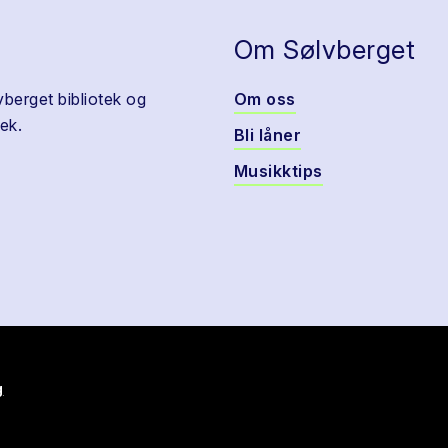
Om Sølvberget
vberget bibliotek og
Om oss
ek.
Bli låner
Musikktips
g