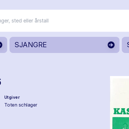
SJANGRE
6
Utgiver
Toten schlager