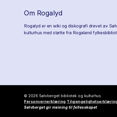
Om Rogalyd
Rogalyd er en wiki og diskografi drevet av Søl
kulturhus med støtte fra Rogaland fylkesbibliot
© 2026 Sølvberget bibliotek og kulturhus
Personvernerklæring
Tilgjengelighetserklærin
Sølvberget gir meining til fellesskapet