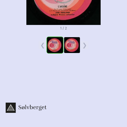
1 / 2
❮
❯