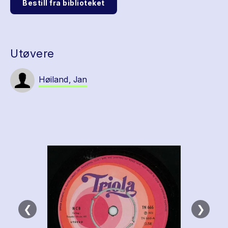
Bestill fra biblioteket
Utøvere
Høiland, Jan
❮
❯