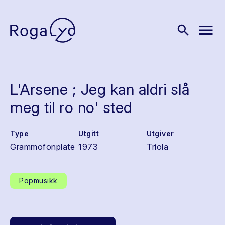
menu
search
L'Arsene ; Jeg kan aldri slå
meg til ro no' sted
Type
Utgitt
Utgiver
Grammofonplate
1973
Triola
Popmusikk