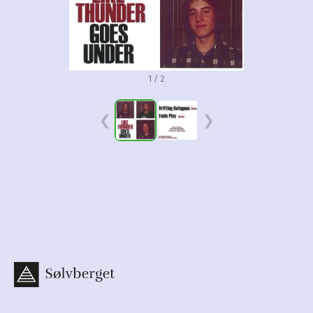
1 / 2
❮
❯