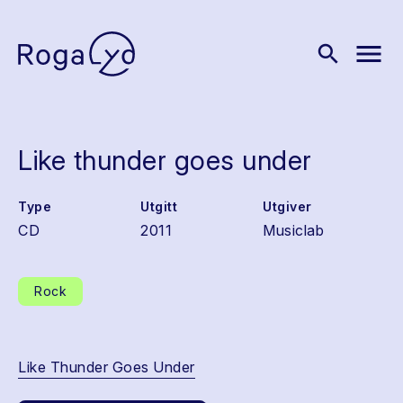
menu
search
Like thunder goes under
Type
Utgitt
Utgiver
CD
2011
Musiclab
Rock
Like Thunder Goes Under