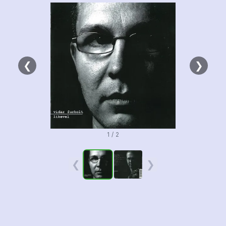
❮
❯
1 / 2
❮
❯