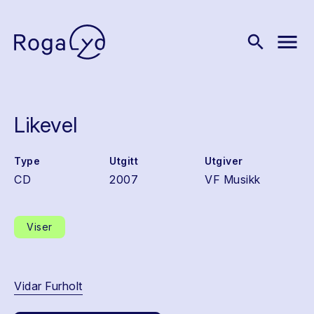
menu
search
Likevel
Type
Utgitt
Utgiver
CD
2007
VF Musikk
Viser
Vidar Furholt