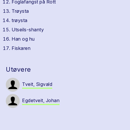
Foglafangst på Rott
Trøysta
trøysta
Utseils-shanty
Han og hu
Fiskaren
Utøvere
Tveit, Sigvald
Egdetveit, Johan