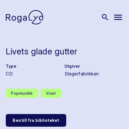
menu
search
Livets glade gutter
Type
Utgiver
CD
Slagerfabrikken
Popmusikk
Viser
Bestill fra biblioteket