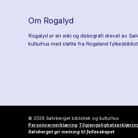
Om Rogalyd
Rogalyd er en wiki og diskografi drevet av Søl
kulturhus med støtte fra Rogaland fylkesbibliot
© 2026 Sølvberget bibliotek og kulturhus
Personvernerklæring
Tilgjengelighetserklærin
Sølvberget gir meining til fellesskapet