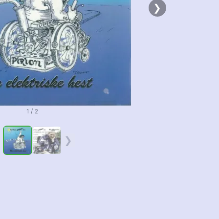
❯
1 / 2
❮
❯