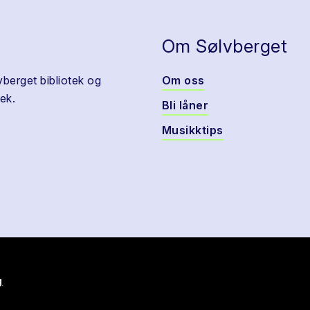
Om Sølvberget
vberget bibliotek og
Om oss
ek.
Bli låner
Musikktips
g