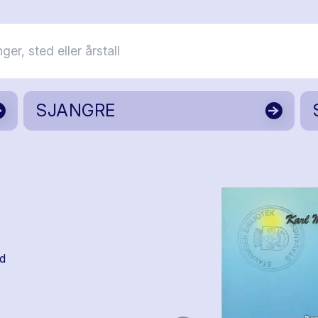
SJANGRE
yd