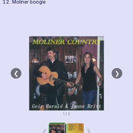
Moliner boogie
❮
❯
1 / 2
❮
❯