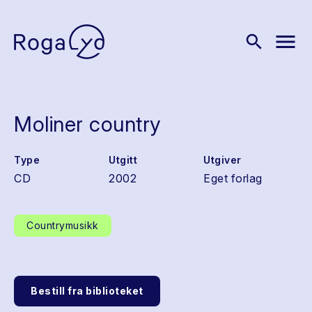
menu
search
Moliner country
Type
Utgitt
Utgiver
CD
2002
Eget forlag
Countrymusikk
Bestill fra biblioteket