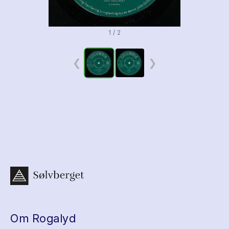
1 / 2
❮
❯
Om Rogalyd