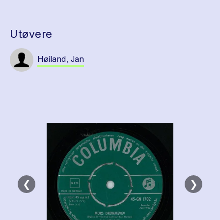
Utøvere
Høiland, Jan
❮
❯