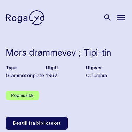
menu
search
Mors drømmevev ; Tipi-tin
Type
Utgitt
Utgiver
Grammofonplate
1962
Columbia
Popmusikk
Bestill fra biblioteket