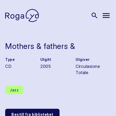
menu
search
Mothers & fathers &
Type
Utgitt
Utgiver
CD
2005
Circulasione
Totale
Jazz
Bestill fra biblioteket