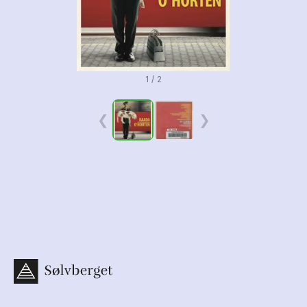
1 / 2
❮
❯