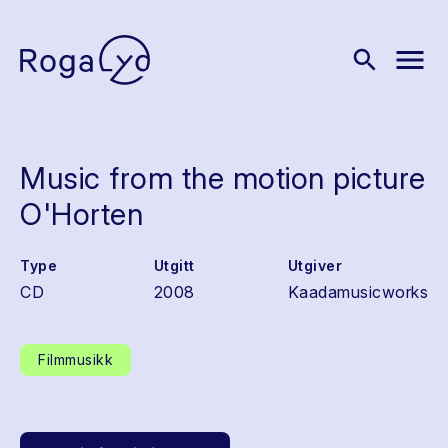
menu
search
Music from the motion picture
O'Horten
Type
Utgitt
Utgiver
CD
2008
Kaadamusicworks
Filmmusikk