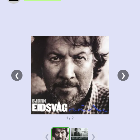
❮
❯
1 / 2
❮
❯