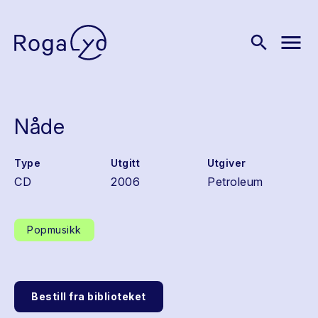
menu
search
Nåde
Type
Utgitt
Utgiver
CD
2006
Petroleum
Popmusikk
Bestill fra biblioteket