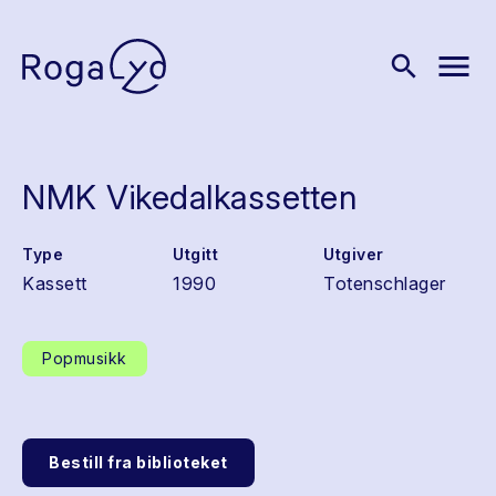
menu
search
NMK Vikedalkassetten
Type
Utgitt
Utgiver
Kassett
1990
Totenschlager
Popmusikk
Bestill fra biblioteket