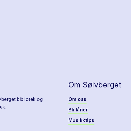
Om Sølvberget
vberget bibliotek og
Om oss
ek.
Bli låner
Musikktips