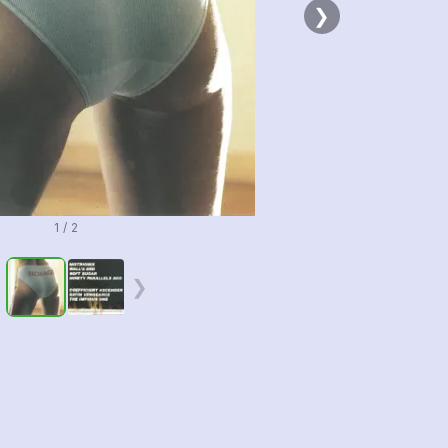
❯
1 / 2
❮
❯