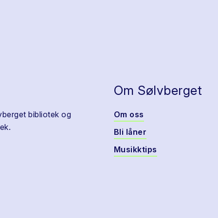
Om Sølvberget
vberget bibliotek og
Om oss
ek.
Bli låner
Musikktips