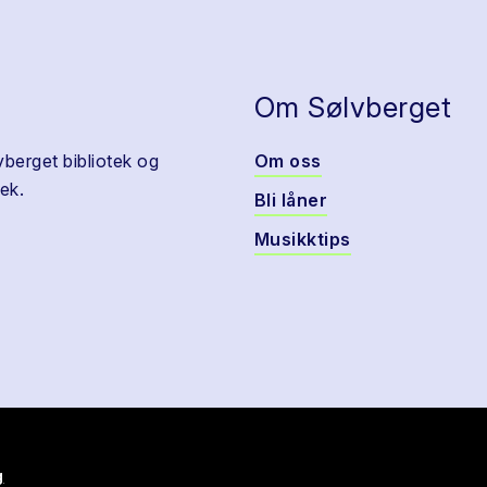
Om Sølvberget
vberget bibliotek og
Om oss
ek.
Bli låner
Musikktips
g