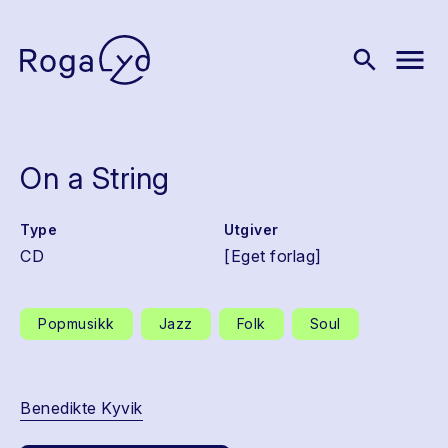
menu
search
On a String
Type
Utgiver
CD
[Eget forlag]
Popmusikk
Jazz
Folk
Soul
Benedikte Kyvik