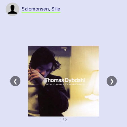
Salomonsen, Silje
❮
❯
1 / 2