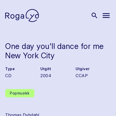
menu
search
One day you'll dance for me
New York City
Type
Utgitt
Utgiver
CD
2004
CCAP
Popmusikk
Thomas Dybdahl