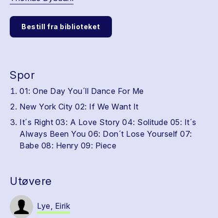
Bestill fra biblioteket
Spor
01: One Day You´ll Dance For Me
New York City 02: If We Want It
It´s Right 03: A Love Story 04: Solitude 05: It´s
Always Been You 06: Don´t Lose Yourself 07:
Babe 08: Henry 09: Piece
Utøvere
Lye, Eirik