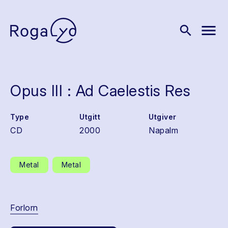
menu
search
Opus III : Ad Caelestis Res
Type
Utgitt
Utgiver
CD
2000
Napalm
Metal
Metal
Forlorn