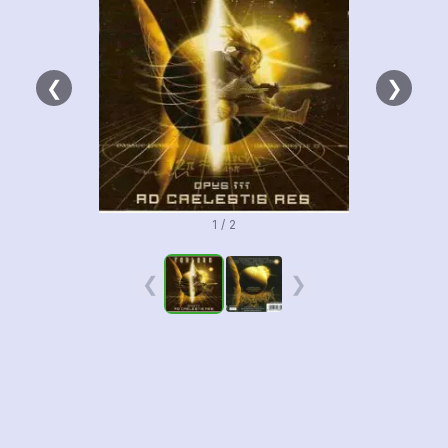
❮
❯
1 / 2
❮
❯