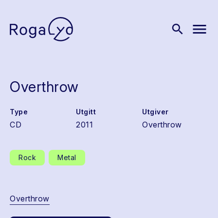
menu
search
Overthrow
Type
Utgitt
Utgiver
CD
2011
Overthrow
Rock
Metal
Overthrow