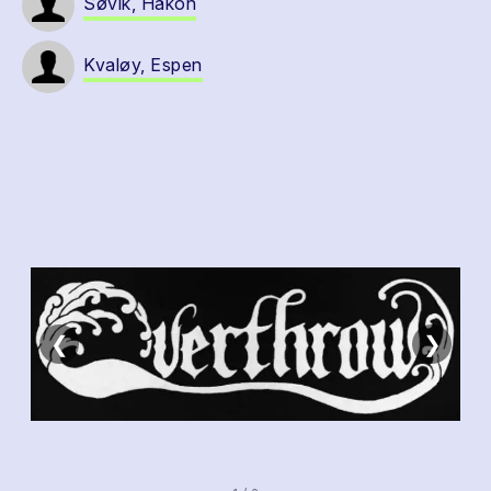
Søvik, Håkon
Kvaløy, Espen
❮
❯