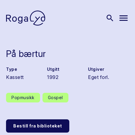
menu
search
På bærtur
Type
Utgitt
Utgiver
Kassett
1992
Eget forl.
Popmusikk
Gospel
Bestill fra biblioteket