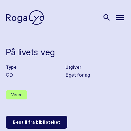
menu
search
På livets veg
Type
Utgiver
CD
Eget forlag
Viser
Bestill fra biblioteket