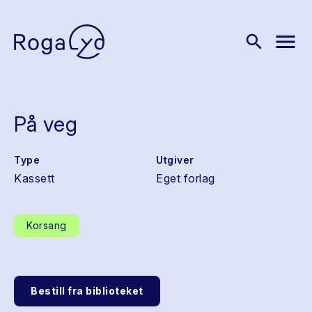
menu
search
På veg
Type
Utgiver
Kassett
Eget forlag
Korsang
Bestill fra biblioteket