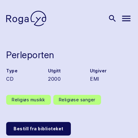
menu
search
Perleporten
Type
Utgitt
Utgiver
CD
2000
EMI
Religiøs musikk
Religiøse sanger
Bestill fra biblioteket