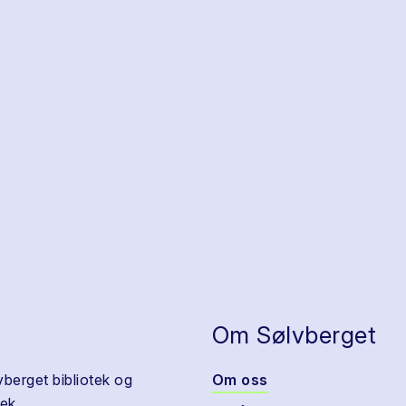
Om Sølvberget
vberget bibliotek og
Om oss
ek.