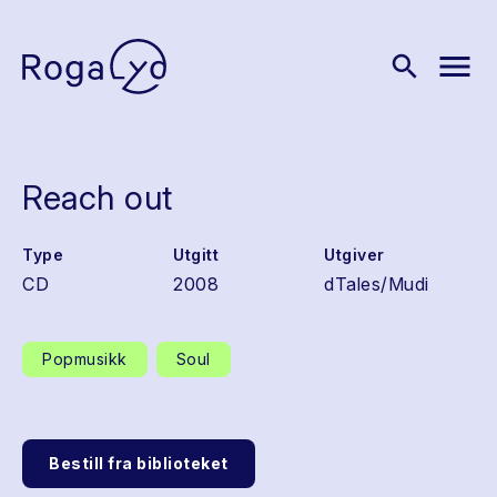
menu
search
Reach out
Type
Utgitt
Utgiver
CD
2008
dTales/Mudi
Popmusikk
Soul
Bestill fra biblioteket