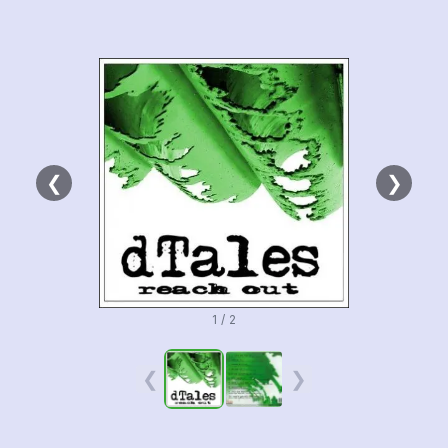
❮
❯
1 / 2
❮
❯