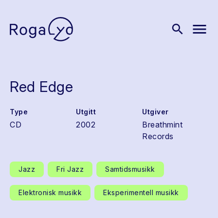
menu
search
Red Edge
Type
Utgitt
Utgiver
CD
2002
Breathmint
Records
Jazz
Fri Jazz
Samtidsmusikk
Elektronisk musikk
Eksperimentell musikk