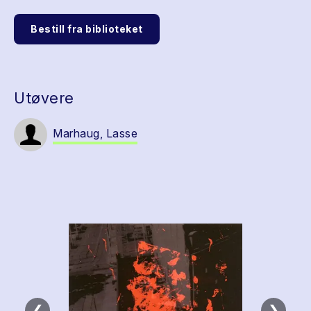
Bestill fra biblioteket
Utøvere
Marhaug, Lasse
❮
❯