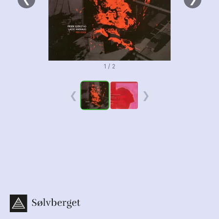
1 / 2
❮
❯