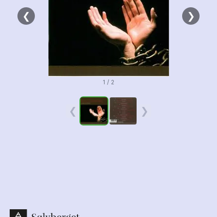
❮
❯
1 / 2
❮
❯