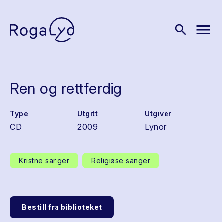
menu
search
Ren og rettferdig
Type
Utgitt
Utgiver
CD
2009
Lynor
Kristne sanger
Religiøse sanger
Bestill fra biblioteket