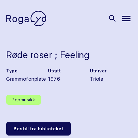
menu
search
Røde roser ; Feeling
Type
Utgitt
Utgiver
Grammofonplate
1976
Triola
Popmusikk
Bestill fra biblioteket