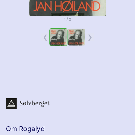
1 / 2
❮
❯
Om Rogalyd