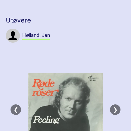
Utøvere
Høiland, Jan
❮
❯