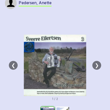
Pedersen, Anette
❮
❯
1 / 2