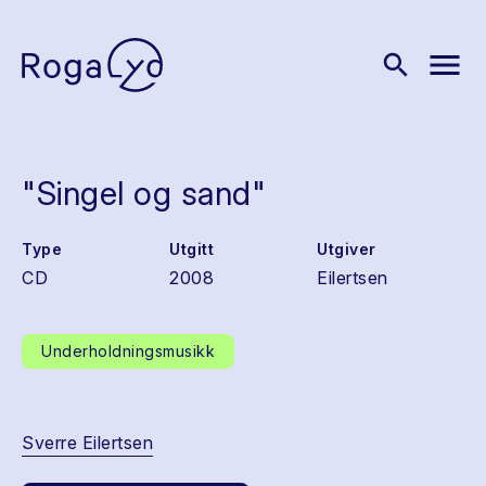
menu
search
"Singel og sand"
Type
Utgitt
Utgiver
CD
2008
Eilertsen
Underholdningsmusikk
Sverre Eilertsen