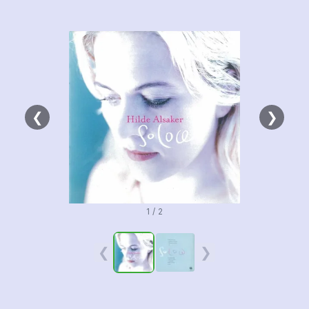
❮
❯
1 / 2
❮
❯