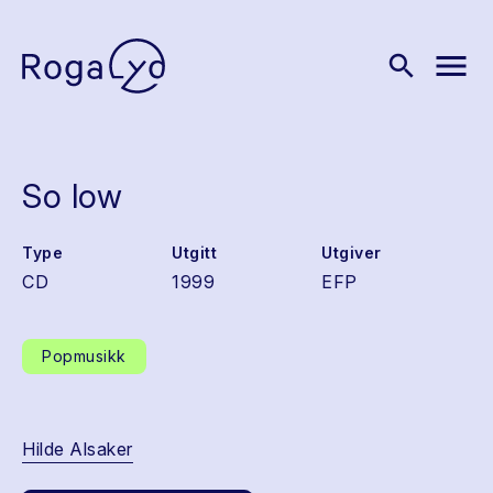
menu
search
So low
Type
Utgitt
Utgiver
CD
1999
EFP
Popmusikk
Hilde Alsaker