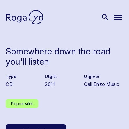
menu
search
Somewhere down the road
you'll listen
Type
Utgitt
Utgiver
CD
2011
Call Enzo Music
Popmusikk