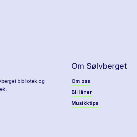
Om Sølvberget
vberget bibliotek og
Om oss
ek.
Bli låner
Musikktips