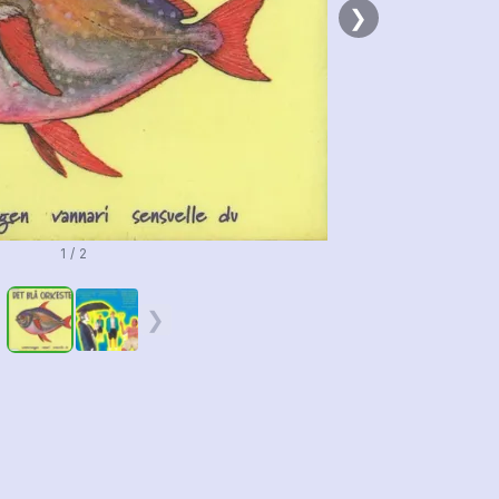
❯
1 / 2
❮
❯