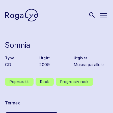
menu
search
Somnia
Type
Utgitt
Utgiver
CD
2009
Musea parallele
Popmusikk
Rock
Progressiv rock
Terraex