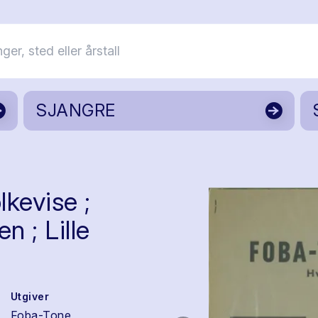
SJANGRE
lkevise ;
n ; Lille
Utgiver
Foba-Tone