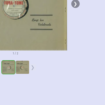
❯
1 / 2
❮
❯