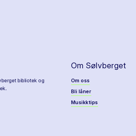
Om Sølvberget
vberget bibliotek og
Om oss
ek.
Bli låner
Musikktips