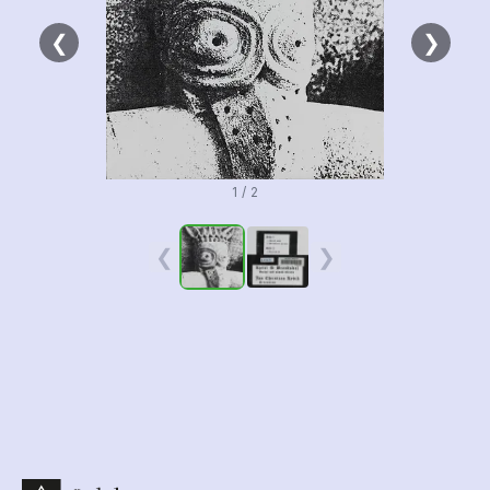
❮
❯
1 / 2
❮
❯