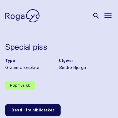
menu
search
Special piss
Type
Utgiver
Grammofonplate
Sindre Bjerga
Popmusikk
Bestill fra biblioteket