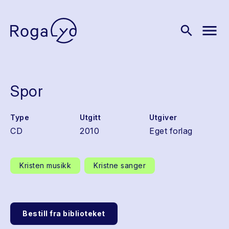
menu
search
Spor
Type
Utgitt
Utgiver
CD
2010
Eget forlag
Kristen musikk
Kristne sanger
Bestill fra biblioteket