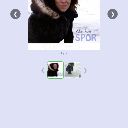
❮
❯
1 / 2
❮
❯