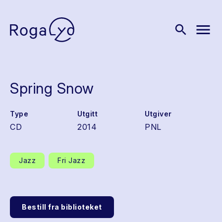
menu
search
Spring Snow
Type
Utgitt
Utgiver
CD
2014
PNL
Jazz
Fri Jazz
Bestill fra biblioteket