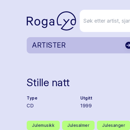
ARTISTER
Stille natt
Type
Utgitt
CD
1999
Julemusikk
Julesalmer
Julesanger