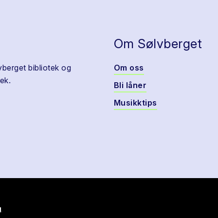
Om Sølvberget
vberget bibliotek og
Om oss
ek.
Bli låner
Musikktips
g