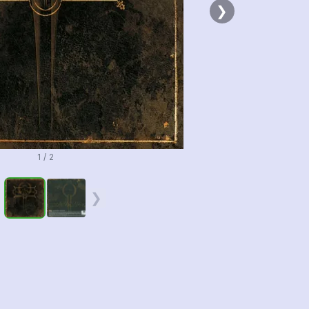
❯
1 / 2
❮
❯