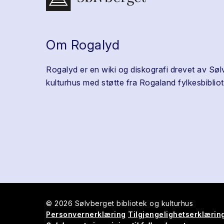
Om Rogalyd
Rogalyd er en wiki og diskografi drevet av Søl
kulturhus med støtte fra Rogaland fylkesbibliot
© 2026 Sølvberget bibliotek og kulturhus
Personvernerklæring
Tilgjengelighetserklærin