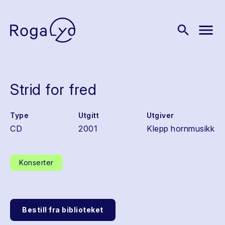
menu
search
Strid for fred
Type
Utgitt
Utgiver
CD
2001
Klepp hornmusikk
Konserter
Bestill fra biblioteket